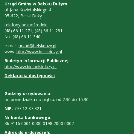
Kontakt
Urząd Gminy w Belsku Dużym
ul. Jana Kozietulskiego 4
05-622, Belsk Duży
telefony bezpośrednie
(48) 66 11 271, (48) 66 11 281
fax: (48) 66 11 340
e-mail:
urzad@belskduzy.pl
www:
http://www.belskduzy.pl
Biuletyn Informacji Publicznej
http://www.bip.belskduzy.pl
Deklaracja dostępności
Godziny
Godziny urzędowania:
od poniedziałku do piątku: od 7.30 do 15.30.
urzędowania,
NIP:
797 12 87 321
NIP,
Nr konta bankowego:
nr
36 9116 0001 0000 0198 2000 0002
Adres do e-doręczeń: