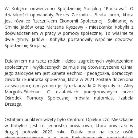
W Kobyłce odwiedzono Spójdzielnię Socjalną "Podkowa". O
działalności opowiadały Prezes Zarzadu - Beata Jaroń, która
jest również Rzecznikiem Ekonomii Społecznej i Solidarnej w
Gminie Jadów oraz Marzena Ryszawy - mieszkanka Kobyłki z
doświadczeniem w pracy w pomocy społecznej. To właśnie te
dwie gminy: Jadów i Kobyłka postanowiły wspólnie otworzyć
Spółdzielnię Socjalną.
Działaniem na rzecz rodzin i dzieci zagrożonych wykluczeniem
społecznym i wykluczonych zajmuje się Stowarzyszenie Qźnia.
Jego założycielem jest Żaneta Rechnio - pedagożka, doradczyni
zawoda i kuratorka społeczna, która w 2021 została doceniona
za swą pracę i przyznano jej tytuł laureatki XI Nagrody im. Aliny
Margolis-Edelman. O działaniach podejmowanych przez
Ośrodek Pomocy Społecznej mówiła natomiast Izabela
Drzazga.
Ostatnim punktem wizyty było Centrum Opiekuńczo-Mieszkalne
w Kobyłce. Jest to jednostka powiatowa, która powstała w
drugiej połowie 2022 roku. Działa ona na rzecz osób
niepełnosprawnych, a o jego funkcjonowaniu opowiedziała