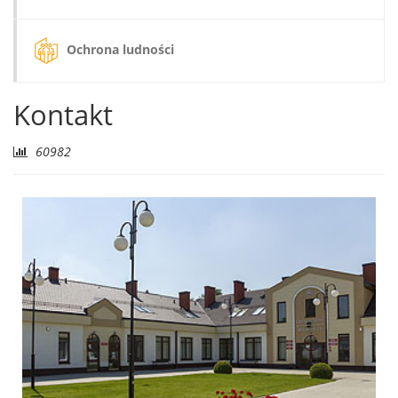
Ochrona ludności
Kontakt
Liczba
60982
odwiedzających: