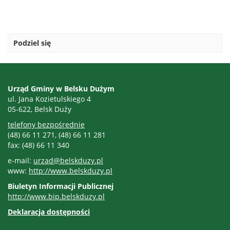
Podziel się
Kontakt
Urząd Gminy w Belsku Dużym
ul. Jana Kozietulskiego 4
05-622, Belsk Duży
telefony bezpośrednie
(48) 66 11 271, (48) 66 11 281
fax: (48) 66 11 340
e-mail:
urzad@belskduzy.pl
www:
http://www.belskduzy.pl
Biuletyn Informacji Publicznej
http://www.bip.belskduzy.pl
Deklaracja dostępności